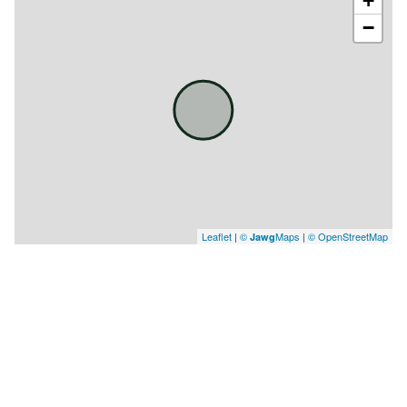
+
−
Leaflet
|
©
Maps
|
© OpenStreetMap
Jawg
SIMULATION
Calcul des mensualités