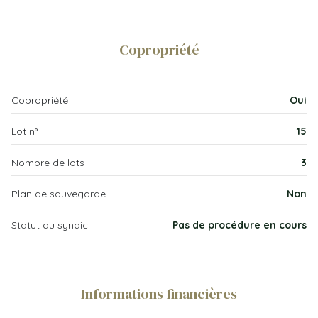
1 niveau(x)
cave
3.40 m²
WC
3.15 m²
1er étage
salon/sejour
28 m²
Copropriété
entrée
7.40 m²
3 étage(s)
chambre
11.20 m²
Copropriété
Oui
ascenseur
cuisine
6.17 m²
Lot n°
15
chambre
15 m²
cave
Nombre de lots
3
Salle d'eau
6.70 m²
terrasse
Dégagement
2.50 m²
Plan de sauvegarde
Non
visiophone
Statut du syndic
Pas de procédure en cours
Informations financières