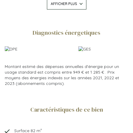
AFFICHER PLUS
949 € et 1.285 € (prix moyen des énergies indexés au 1er
janvier 2023) Les informations sur les risques auxquels ce bien
est exposé sont disponibles sur le site Géorisques :
www.georisques.gouv.fr.
Diagnostics énergetiques
Les informations sur les risques auxquels ce bien est exposé
sont disponibles sur le site
Géorisques
Montant estimé des dépenses annuelles d'énergie pour un
usage standard est compris entre 949 € et 1 285 € . Prix
moyens des énergies indexés sur les années 2021, 2022 et
2023 (abonnements compris).
Caractéristiques de ce bien
Surface 82 m²