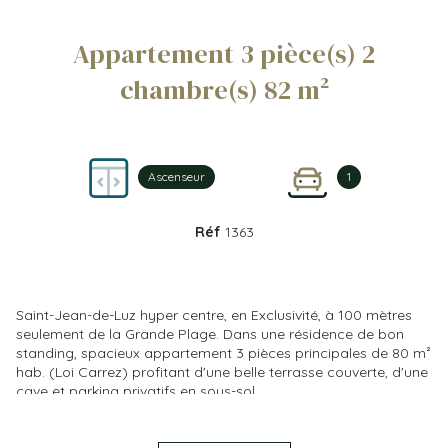
Appartement 3 pièce(s) 2
chambre(s) 82 m²
Ascenseur
1
Réf
1363
Saint-Jean-de-Luz hyper centre, en Exclusivité, à 100 mètres
seulement de la Grande Plage. Dans une résidence de bon
standing, spacieux appartement 3 pièces principales de 80 m²
hab. (Loi Carrez) profitant d'une belle terrasse couverte, d'une
cave et parking privatifs en sous-sol.
Petite copropriété de 16 lots principaux d'habitation. Charges
mensuelles courantes : 178 €. Pas de procédure en cours.
Estimation des coûts annuels d'énergie du logement : entre