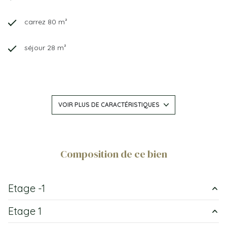
carrez 80 m²
séjour 28 m²
2 chambre(s)
construit en 2002
VOIR PLUS DE CARACTÉRISTIQUES
cuisine séparée (équipée)
Chauffage individuel : chaudière (gaz de ville)
Composition de ce bien
exposition Ouest
Etage -1
1 côté(s) mitoyen(s)
Etage 1
parking
m²