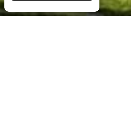
Vous êtes unique, votre projet
immobilier aussi…
Crazy Home
Chez
Crazy Home
nous vivons l'immobilier de façon
atypique et non conventionnelle.