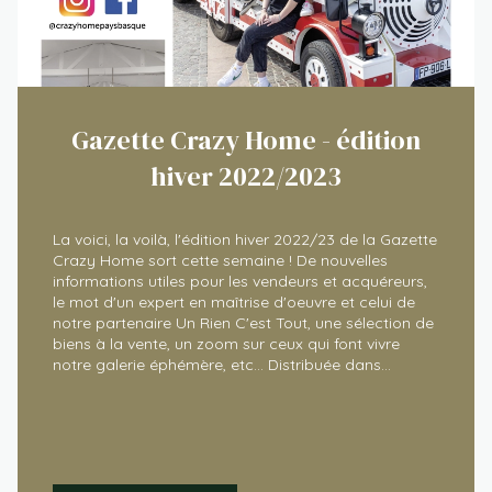
Gazette Crazy Home - édition
hiver 2022/2023
La voici, la voilà, l'édition hiver 2022/23 de la Gazette
Crazy Home sort cette semaine ! De nouvelles
informations utiles pour les vendeurs et acquéreurs,
le mot d'un expert en maîtrise d'oeuvre et celui de
notre partenaire Un Rien C'est Tout, une sélection de
biens à la vente, un zoom sur ceux qui font vivre
notre galerie éphémère, etc... Distribuée dans
certains commerces, restaurants, hôtels ... et bien sûr
dans nos agences immobilières à Anglet et Biarritz,
vous pouvez l'emporter librement. Pour accéder à la
version interactive, cliquez là : version interactive puis
affichez le mode plein écran