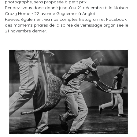
photographe, sera proposée à petit prix.
Rendez -vous donc donné jusqu'au 21 décembre à la Maison
Crazy Home - 22 avenue Guynemer à Anglet.
Revivez également via nos comptes Instagram et Facebook
des moments phares de la soirée de vernissage organisée le
21 novembre dernier.