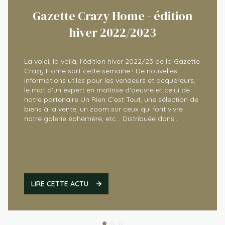
Gazette Crazy Home - édition
hiver 2022/2023
La voici, la voilà, l'édition hiver 2022/23 de la Gazette
Crazy Home sort cette semaine ! De nouvelles
informations utiles pour les vendeurs et acquéreurs,
le mot d'un expert en maîtrise d'oeuvre et celui de
notre partenaire Un Rien C'est Tout, une sélection de
biens à la vente, un zoom sur ceux qui font vivre
notre galerie éphémère, etc... Distribuée dans
certains commerces, restaurants, hôtels ... et bien sûr
dans nos agences immobilières à Anglet et Biarritz,
vous pouvez l'emporter librement. Pour accéder à la
version interactive, cliquez là : version interactive puis
affichez le mode plein écran
LIRE CETTE ACTU