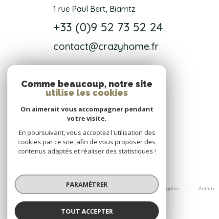
1 rue Paul Bert, Biarritz
+33 (0)9 52 73 52 24
contact@crazyhome.fr
Comme beaucoup, notre site
NOS RÉSEAUX
utilise les cookies
On aimerait vous accompagner pendant
Nous suivre
votre visite.
En poursuivant, vous acceptez l'utilisation des
cookies par ce site, afin de vous proposer des
contenus adaptés et réaliser des statistiques !
© 2026 | Tous droits réservés
PARAMÉTRER
Nos honoraires
Nos partenaires
Mentions légales
Admin
Politique RGPD
Cookies
TOUT ACCEPTER
Réalisé par :