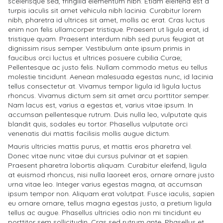
scelerisque sed, fringilla elementum nibh. Etiam eleifend est a
turpis iaculis sit amet vehicula nibh lacinia. Curabitur lorem
nibh, pharetra id ultrices sit amet, mollis ac erat. Cras luctus
enim non felis ullamcorper tristique. Praesent ut ligula erat, id
tristique quam. Praesent interdum nibh sed purus feugiat at
dignissim risus semper. Vestibulum ante ipsum primis in
faucibus orci luctus et ultrices posuere cubilia Curae;
Pellentesque ac justo felis. Nullam commodo metus eu tellus
molestie tincidunt. Aenean malesuada egestas nunc, id lacinia
tellus consectetur at. Vivamus tempor ligula id ligula luctus
rhoncus. Vivamus dictum sem sit amet arcu porttitor semper.
Nam lacus est, varius a egestas et, varius vitae ipsum. In
accumsan pellentesque rutrum. Duis nulla leo, vulputate quis
blandit quis, sodales eu tortor. Phasellus vulputate orci
venenatis dui mattis facilisis mollis augue dictum.
Mauris ultricies mattis purus, et mattis eros pharetra vel.
Donec vitae nunc vitae dui cursus pulvinar at et sapien.
Praesent pharetra lobortis aliquam. Curabitur eleifend, ligula
at euismod rhoncus, nisi nulla laoreet eros, ornare ornare justo
urna vitae leo. Integer varius egestas magna, at accumsan
ipsum tempor non. Aliquam erat volutpat. Fusce iaculis, sapien
eu ornare ornare, tellus magna egestas justo, a pretium ligula
tellus ac augue. Phasellus ultricies odio non mi tincidunt eu
porttitor sem sollicitudin. Cras sed rutrum ante. Phasellus et