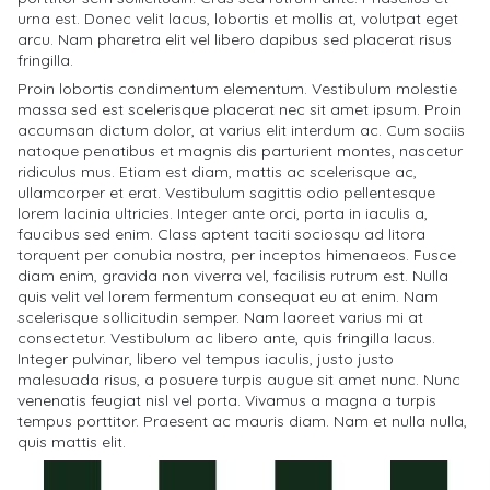
urna est. Donec velit lacus, lobortis et mollis at, volutpat eget
arcu. Nam pharetra elit vel libero dapibus sed placerat risus
fringilla.
Proin lobortis condimentum elementum. Vestibulum molestie
massa sed est scelerisque placerat nec sit amet ipsum. Proin
accumsan dictum dolor, at varius elit interdum ac. Cum sociis
natoque penatibus et magnis dis parturient montes, nascetur
ridiculus mus. Etiam est diam, mattis ac scelerisque ac,
ullamcorper et erat. Vestibulum sagittis odio pellentesque
lorem lacinia ultricies. Integer ante orci, porta in iaculis a,
faucibus sed enim. Class aptent taciti sociosqu ad litora
torquent per conubia nostra, per inceptos himenaeos. Fusce
diam enim, gravida non viverra vel, facilisis rutrum est. Nulla
quis velit vel lorem fermentum consequat eu at enim. Nam
scelerisque sollicitudin semper. Nam laoreet varius mi at
consectetur. Vestibulum ac libero ante, quis fringilla lacus.
Integer pulvinar, libero vel tempus iaculis, justo justo
malesuada risus, a posuere turpis augue sit amet nunc. Nunc
venenatis feugiat nisl vel porta. Vivamus a magna a turpis
tempus porttitor. Praesent ac mauris diam. Nam et nulla nulla,
quis mattis elit.